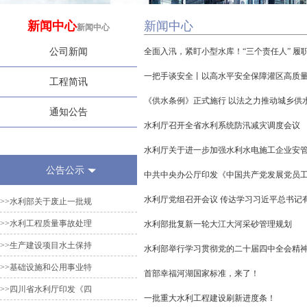
新闻中心
新闻中心
新闻中心
公司新闻
全面入汛，紧盯小型水库！“三个责任人” 履
一把手谈安全丨以高水平安全保障灌区高质
工程简讯
《供水条例》正式施行 以法之力推动城乡供
通知公告
水利厅召开全省水利系统防汛减灾调度会议
水利厅关于进一步加强水利水电施工企业安
公告公示
中共中央办公厅印发《中国共产党发展党员
水利厅党组召开会议 传达学习习近平总书记
>>水利部关于废止一批规
>>水利工程质量事故处理
水利部批复新一轮大江大河采砂管理规划
>>生产建设项目水土保持
水利部举行学习贯彻党的二十届四中全会精
>>基础设施和公用事业特
首部幸福河湖国家标准，来了！
>>四川省水利厅印发《四
一批重大水利工程建设刷新进度条！