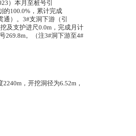
5+023）本月至桩号引
划的100.0%，累计完成
2日贯通）。3#支洞下游（引
主洞洞挖及支护进尺0.0m，完成月计
号269.8m。（注3#洞下游至4#
长度2240m，开挖洞径为6.52m，