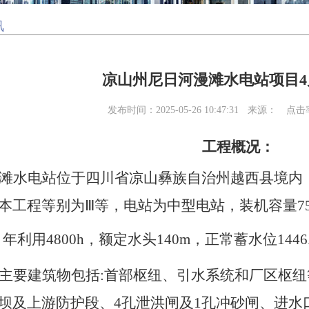
讯
凉山州尼日河漫滩水电站项目4
发布时间：2025-05-26 10:47:31
来源：
点击
工程概况：
滩水电站位于四川省凉山彝族自治州越西县境内
本工程等别为
Ⅲ等，电站为中型电站，装机容量75
，年利用4800h，额定水头140m，正常蓄水位1446
主要建筑物包括
:首部枢纽、引水系统和厂区枢
坝及上游防护段、4孔泄洪闸及1孔冲砂闸、进水