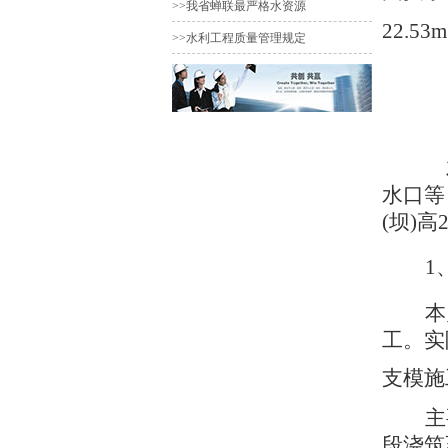
>>我省蝉联最严格水资源
22.53
>>水利工程质量管理规定
水口等，
(坝)高
1
本
工。实
支模施
主
段浇筑至