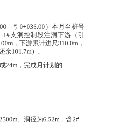
00—引0+036.00）本月至桩号
.0m；1#支洞控制段注洞下游（引
尺0.00m，下游累计进尺310.0m，
还余101.7m）。
完成24m，完成月计划的
度2500m、洞径为6.52m，含2#