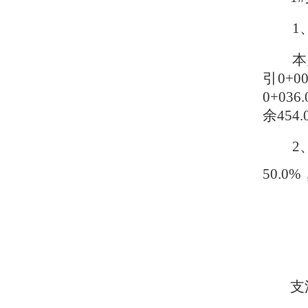
1
本
引0+
0+03
余454
2
50.0
支