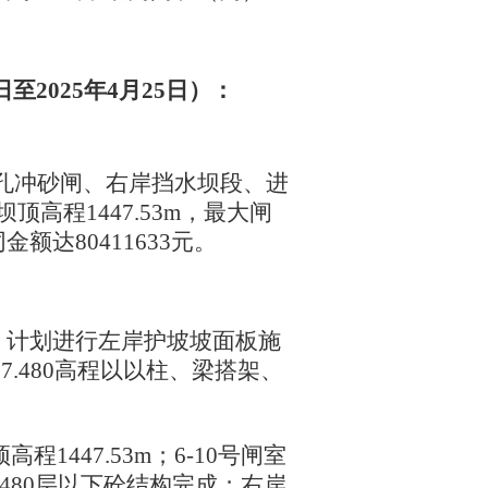
6日至2025年4月25日）：
1孔冲砂闸、右岸挡水坝段、进
坝顶高程1447.53m，最大闸
金额达80411633元。
上施工；计划进行左岸护坡坡面板施
57.480高程以以柱、梁搭架、
高程1447.53m；6-10号闸室
57.480层以下砼结构完成；右岸