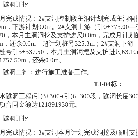
、
隧洞开挖
月完成情况：
2#支洞控制段主洞计划完成主洞洞挖
0m，下游计划0.0m。2#支洞上游（引0+773.00—
47.70，本月主洞洞挖及支护进尺0.0m，完成月计划
.3m，还余0.0m，超计划桩号325.3m；2#支洞下游（引1
号引3+337.50，本月主洞洞挖及支护进尺63.10
757.50m，还余0.0m。
、隧洞二衬：
进行施工准备工作。
TJ-04标：
水隧洞工程
(引)3+300-(引)6+300段，隧洞长度3
合同金额达121891938元。
、隧洞开挖
月完成情况：
3#支洞本月计划完成洞挖及临时支护