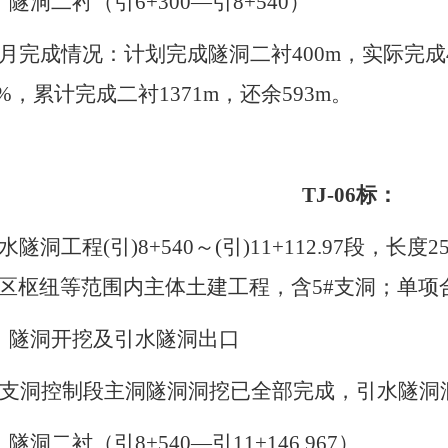
、隧洞二衬
（引
6+300—引8+540）
月完成情况：
计划完成隧洞二衬
400m，实际完
75%，累计完成二衬1371m，还余593m。
TJ-06标：
水隧洞工程
(引)8+540～(引)11+112.97段，长
区枢纽等范围内主体土建工程，含5#支洞；单项合同金
、隧洞开挖及
引水隧洞出口
#支洞控制段主洞
隧洞洞挖已全部完成，引水隧洞
、隧洞二衬（引8+540—引11+146.967）