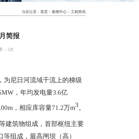
当前位置：
首页
>
新闻中心
>
工程简讯
月简报
率：
1次
，为尼日河流域干流上的梯级
MW，年均发电量3.6亿
3
.00m，相应库容量71.2万m
。
纽等建筑物组成，首部枢纽主要
口等组成，最高闸坝（高）