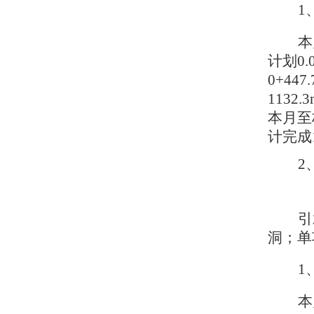
1
本
计划0.
0+4
1132
本月至桩
计完成1
2
引
洞；单项
1
本