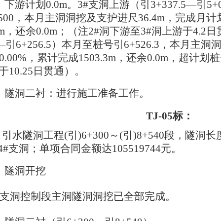
m，下游计划0.0m。3#支洞上游（引3+337.5—引
7.500，本月主洞洞挖及支护进尺36.4m，完成月计
.5m，还余0.0m；（注2#洞下游至3#洞上游于4.
3—引6+256.5）本月至桩号引6+526.3，本月
0.00%，累计完成1503.3m，还余0.0m，超计划桩
于10.25日贯通）。
、
隧洞二衬：进行施工准备工作。
TJ-05标：
引水隧洞工程
(引)6+300～(引)8+540段，隧洞
4#支洞；单项合同金额达105519744元。
、隧洞开挖
#支洞控制段主洞
隧洞洞挖已全部完成。