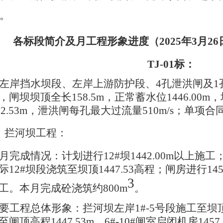
m。
各标段简介及月工程形象进度（
2025年3月2
TJ-01标：
左岸挡水坝段、左岸上游防护段、
4孔泄洪闸及
闸坝坝顶全长158.5m，正常蓄水位1446.00m，
22.53m，泄洪闸每孔最大过流量510m/s；单项合同
、
拦河坝工程：
月完成情况：
计划进行
12#坝1442.00m以
际12#坝段浇筑至坝顶1447.53高程；闸房进行14
3
工。本月完成砼浇筑约800m
。
要工程总体形象：
拦河坝左岸
1#-5号段施工至坝顶
闸顶高程1447.53m，6#-10#闸室启闭机房14