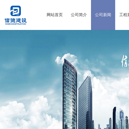
网站首页
公司简介
公司新闻
工程