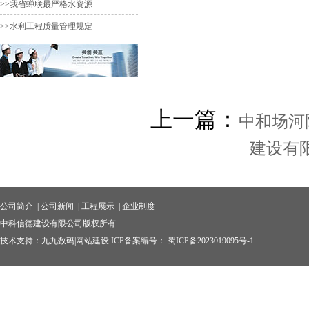
>>我省蝉联最严格水资源
>>水利工程质量管理规定
上一篇：
中和场河
建设有
公司简介 |
公司新闻 |
工程展示 |
企业制度
中科信德建设有限公司版权所有
技术支持：九九数码|网站建设 ICP备案编号：
蜀ICP备2023019095号-1