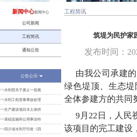
新闻中心
工程简讯
新闻中心
公司新闻
筑堤为民护家
工程简讯
发布时间：2021-
通知公告
由我公司承建的
公告公示
绿色堤顶、生态堤
>>水利部关于废止一批规
全体参建方的共同努
>>水利工程质量事故处理
>>生产建设项目水土保持
9月22日，人
>>基础设施和公用事业特
该项目的完工建设
>>四川省水利厅印发《四