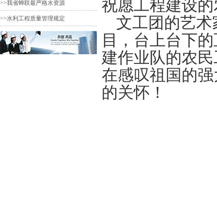
祝愿工程建设的
>>我省蝉联最严格水资源
文工团的艺术
>>水利工程质量管理规定
目，台上台下的
建作业队的农民
在感叹祖国的强
的关怀！